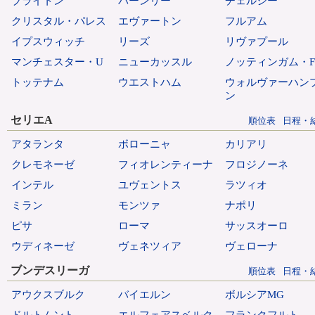
ブライトン
バーンリー
チェルシー
クリスタル・パレス
エヴァートン
フルアム
イプスウィッチ
リーズ
リヴァプール
マンチェスター・U
ニューカッスル
ノッティンガム・F
トッテナム
ウエストハム
ウォルヴァーハン
ン
セリエA
順位表
日程・
アタランタ
ボローニャ
カリアリ
クレモネーゼ
フィオレンティーナ
フロジノーネ
インテル
ユヴェントス
ラツィオ
ミラン
モンツァ
ナポリ
ピサ
ローマ
サッスオーロ
ウディネーゼ
ヴェネツィア
ヴェローナ
ブンデスリーガ
順位表
日程・
アウクスブルク
バイエルン
ボルシアMG