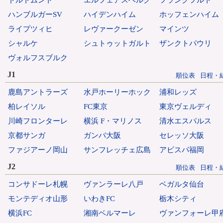
ドルトムント
エルフェアスベルク
フランクフルト
ハンブルガーSV
ハイデンハイム
ホッフェンハイム
ライプツィヒ
レヴァークーゼン
マインツ
シャルケ
シュトゥットガルト
ザンクトパウリ
ヴォルフスブルク
J1
順位表
日程・
鹿島アントラーズ
水戸ホーリーホック
浦和レッズ
柏レイソル
FC東京
東京ヴェルディ
川崎フロンターレ
横浜 F・マリノス
清水エスパルス
京都サンガ
ガンバ大阪
セレッソ大阪
ファジアーノ岡山
サンフレッチェ広島
アビスパ福岡
J2
順位表
日程・
コンサドーレ札幌
ヴァンラーレ八戸
ベガルタ仙台
モンテディオ山形
いわきFC
栃木シティ
横浜FC
湘南ベルマーレ
ヴァンフォーレ甲