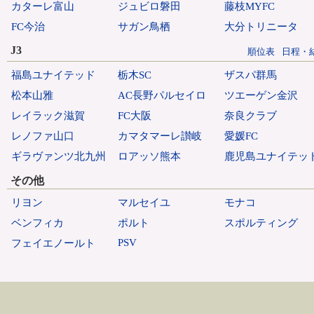
カターレ富山
ジュビロ磐田
藤枝MYFC
FC今治
サガン鳥栖
大分トリニータ
J3
順位表
日程・
福島ユナイテッド
栃木SC
ザスパ群馬
松本山雅
AC長野パルセイロ
ツエーゲン金沢
レイラック滋賀
FC大阪
奈良クラブ
レノファ山口
カマタマーレ讃岐
愛媛FC
ギラヴァンツ北九州
ロアッソ熊本
鹿児島ユナイテッ
その他
リヨン
マルセイユ
モナコ
ベンフィカ
ポルト
スポルティング
PSV
フェイエノールト