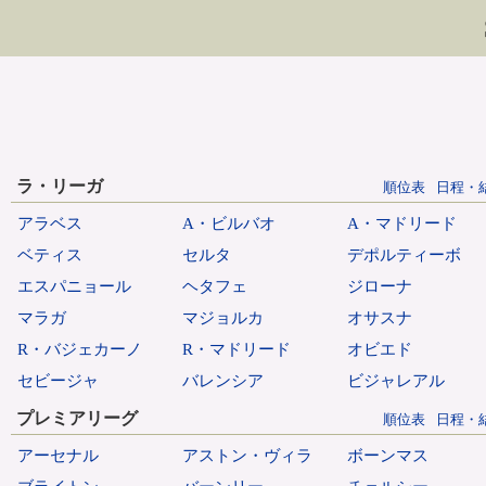
ラ・リーガ
順位表
日程・
アラベス
A・ビルバオ
A・マドリード
ベティス
セルタ
デポルティーボ
エスパニョール
ヘタフェ
ジローナ
マラガ
マジョルカ
オサスナ
R・バジェカーノ
R・マドリード
オビエド
セビージャ
バレンシア
ビジャレアル
プレミアリーグ
順位表
日程・
アーセナル
アストン・ヴィラ
ボーンマス