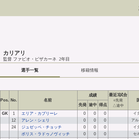
カリアリ
監督 ファビオ・ピザカーネ 2年目
選手一覧
移籍情報
最近3試合
成績
Pos.
No.
名前
○先発
先発
途中
得点
△途中
GK
1
エリア・カプリーレ
0
0
0
イ
12
アレン・シェリ
0
0
0
アル
24
ジュゼッペ・チョッチ
0
0
0
イ
ボリス・ラドゥノヴィッチ
0
0
0
セ