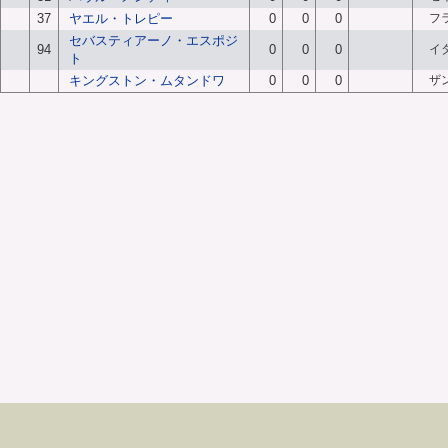
37
ヤエル・トレピー
0
0
0
フ
セバスティアーノ・エスポジ
94
0
0
0
イ
ト
キングストン・ムタンドワ
0
0
0
ザ