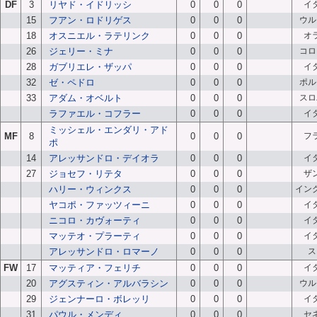
DF
3
リヤド・イドリッシ
0
0
0
イ
15
フアン・ロドリゲス
0
0
0
ウル
18
オスニエル・ラテリンク
0
0
0
オ
26
ジェリー・ミナ
0
0
0
コロ
28
ガブリエレ・ザッパ
0
0
0
イ
32
ゼ・ペドロ
0
0
0
ポル
33
アダム・オベルト
0
0
0
スロ
ラファエル・コフラー
0
0
0
イ
ミッシェル・エンダリ・アド
MF
8
0
0
0
フ
ポ
14
アレッサンドロ・デイオラ
0
0
0
イ
27
ジョセフ・リテタ
0
0
0
ザ
ハリー・ウィンクス
0
0
0
イン
ヤコポ・ファッツィーニ
0
0
0
イ
ニコロ・カヴォーティ
0
0
0
イ
マッテオ・プラーティ
0
0
0
イ
アレッサンドロ・ロマーノ
0
0
0
ス
FW
17
マッティア・フェリチ
0
0
0
イ
20
アグスティン・アルバラシン
0
0
0
ウル
29
ジェンナーロ・ボレッリ
0
0
0
イ
31
パウル・メンディ
0
0
0
セ