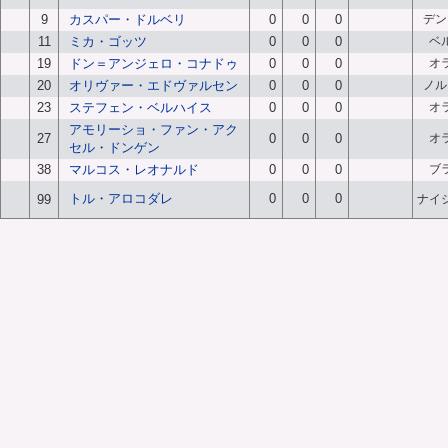
9
カスパー・ドルベリ
0
0
0
デン
11
ミカ・ゴッツ
0
0
0
ベ
19
ドン＝アンジェロ・コナドゥ
0
0
0
オ
20
オリヴァー・エドヴァルセン
0
0
0
ノル
23
ステフェン・ベルハイス
0
0
0
オ
アモリーショ・ファン・アク
27
0
0
0
オ
セル・ドンゲン
38
マルコス・レオナルド
0
0
0
ブ
トル・アロコダレ
0
0
0
99
ナイ