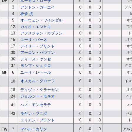
DF
2
ルーカス・ローザ
0
0
0
ブ
3
アントン・ガーエイ
0
0
0
デン
4
板倉 滉
0
0
0
5
オーウェン・ワインダル
0
0
0
オ
12
カイオ・エンヒキ
0
0
0
ブ
13
アフメジャン・カプラン
0
0
0
ト
15
ユーリ・バース
0
0
0
オ
17
デイリー・ブリント
0
0
0
オ
30
アーロン・バウマン
0
0
0
オ
36
ディース・ヤンセ
0
0
0
オ
37
ヨシプ・シュタロ
0
0
0
クロ
MF
6
ユーリ・レヘール
0
0
0
オ
オスカル・グローフ
0
0
0
10
イス
18
デイヴィ・クラーセン
0
0
0
オ
24
ジョルシー・モキオ
0
0
0
ベ
ハノ・モンセラテ
0
0
0
41
ス
43
ラヤン・ブニダ
0
0
0
ベ
ユリアン・ブラント
0
0
0
ド
マヘル・カリソ
0
0
0
FW
7
アル