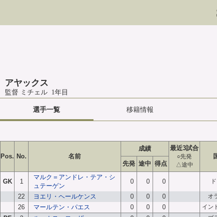
アヤックス
監督 ミチェル 1年目
選手一覧
移籍情報
最近3試合
成績
Pos.
No.
名前
○先発
先発
途中
得点
△途中
マルク＝アンドレ・テア・シ
GK
1
0
0
0
ド
ュテーゲン
22
ヨエリ・ヘールケンス
0
0
0
オ
26
マールテン・パエス
0
0
0
イン