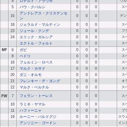
4
ロナルド・アラウホ
0
0
0
ウル
5
パウ・クバルシ
0
0
0
ス
アンドレアス・クリステンセ
15
0
0
0
デン
ン
18
ジェラルド・マルティン
0
0
0
ス
23
ジュール・クンデ
0
0
0
フ
24
エリック・ガルシア
0
0
0
ス
エクトル・フォルト
0
0
0
ス
MF
6
ガビ
0
0
0
ス
8
ペドリ
0
0
0
ス
16
フェルミン・ロペス
0
0
0
ス
17
マルク・カサド
0
0
0
ス
20
ダニ・オルモ
0
0
0
ス
21
フレンキー・デ・ヨング
0
0
0
オ
22
マルク・ベルナル
0
0
0
ス
フェラン・トーレス
0
0
0
FW
7
ス
10
ラミネ・ヤマル
0
0
0
ス
11
ハフィーニャ
0
0
0
ブ
19
ルーニー・バルドグジ
0
0
0
スウ
アンソニー・ゴードン
0
0
0
イン