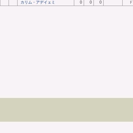
カリム・アデイェミ
0
0
0
ド