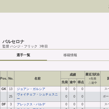
バルセロナ
監督 ハンジ・フリック 3年目
選手一覧
移籍情報
最近3試合
成績
Pos.
No.
名前
○先発
先発
途中
得点
△途中
GK
13
ジョアン・ガルシア
0
0
0
ス
ヴォイチェフ・シュチェスニ
25
0
0
0
ポー
ー
DF
3
アレックス・バルデ
0
0
0
ス