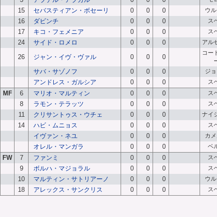
15
セバスティアン・ボセーリ
0
0
0
ウル
16
ダビンチ
0
0
0
ス
17
キコ・フェメニア
0
0
0
ス
24
サイド・ロメロ
0
0
0
アル
コー
26
ジャン・イヴ・ヴァル
0
0
0
サバ・サゾノフ
0
0
0
ジョ
アンドレス・ガルシア
0
0
0
ス
MF
6
マリオ・マルティン
0
0
0
ス
8
ラモン・テラッツ
0
0
0
ス
11
クリサントゥス・ウチェ
0
0
0
ナイ
14
ハビ・ムニョス
0
0
0
ス
イヴァン・ネユ
0
0
0
カメ
オレル・マンガラ
0
0
0
ベ
FW
7
ファンミ
0
0
0
ス
9
ボルハ・マジョラル
0
0
0
ス
10
マルティン・サトリアーノ
0
0
0
ウル
18
アレックス・サンクリス
0
0
0
ス