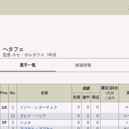
ヘタフェ
監督 ホセ・ボルダラス 5年目
選手一覧
移籍情報
最近3試合
成績
Pos.
No.
名前
○先発
先発
途中
得点
△途中
イジー・レターチェク
0
0
0
GK
1
チ
13
ダビド・ソリア
0
0
0
ス
DF
2
ジェネ
0
0
0
ト
3
アブデル・アブカル
0
0
0
モ