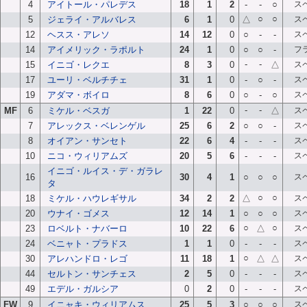
4
アイトール・パレデス
18
1
2
-
-
○
ス
○
○
5
ジェライ・アルバレス
6
1
0
△
ス
12
ヘスス・アレソ
14
12
0
○
-
-
ス
14
アイメリック・ラポルト
24
1
0
○
○
-
フ
-
-
15
イニゴ・レクエ
8
3
0
△
ス
17
ユーリ・ベルチチェ
31
1
0
-
○
-
ス
19
アダマ・ボイロ
8
6
0
○
-
○
ス
-
-
MF
6
ミケル・ベスガ
1
22
0
△
ス
7
アレックス・ベレンゲル
25
6
2
○
○
-
ス
8
オイアン・サンセト
22
6
4
-
-
-
ス
10
ニコ・ウィリアムズ
20
5
6
-
-
-
ス
イニゴ・ルイス・デ・ガラレ
16
30
4
1
○
○
○
ス
タ
○
○
18
ミケル・ハウレギサル
34
2
2
△
ス
20
ウナイ・ゴメス
12
14
1
○
○
○
ス
○
○
23
ロベルト・ナバーロ
10
22
6
△
ス
24
ベニャト・プラドス
1
1
0
-
-
-
ス
○
30
アレハンドロ・レゴ
11
18
1
△
△
ス
44
セルトン・サンチェス
2
5
0
-
-
-
ス
49
エデル・ガルシア
0
2
0
-
-
-
ス
FW
9
イニャキ・ウィリアムス
25
5
3
○
○
○
ス