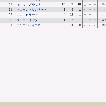
○
○
11
ゴルカ・グルセタ
28
7
10
△
ス
-
-
21
マローン・サンナディ
2
8
1
△
ス
-
22
ニコ・セラーノ
4
12
1
△
△
ス
-
25
ウルコ・イセタ
1
12
1
△
△
ス
31
アシエル・イエロ
0
1
0
-
-
-
ス