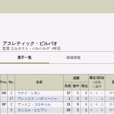
アスレティック・ビルバオ
監督 エルネスト・バルベルデ 4年目
選手一覧
移籍情報
最近3試合
成績
Pos.
No.
名前
○先発
先発
途中
得点
△途中
GK
1
ウナイ・シモン
37
0
0
○
○
-
ス
27
アレックス・パディージャ
1
0
0
-
-
○
メ
○
DF
2
アンドニ・ゴロサベル
15
9
0
△
△
ス
3
ダニエル・ビビアン
28
3
1
○
-
○
ス