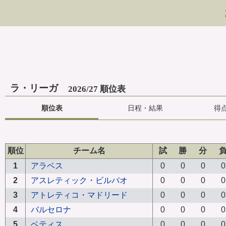
ラ・リーガ
2026/27 順位表
順位表
日程・結果
得
順位
チーム名
試
勝
分
1
アラベス
0
0
0
0
2
アスレティック・ビルバオ
0
0
0
0
3
アトレティコ・マドリード
0
0
0
0
4
バルセロナ
0
0
0
0
5
ベティス
0
0
0
0