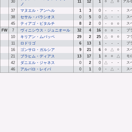
○
○
30
11
12
1
△
アル
ノ
37
マヌエル・アンヘル
1
3
0
-
-
-
ス
-
-
38
セサル・パラシオス
0
5
0
△
ス
45
ティアゴ・ピタルチ
8
2
0
-
○
○
ス
FW
7
ヴィニシウス・ジュニオール
32
4
16
○
○
-
ブ
○
○
10
キリアン・ムバッペ
29
2
25
△
フ
11
ロドリゴ
6
13
1
-
-
-
ブ
○
○
16
ゴンサロ・ガルシア
9
21
6
△
ス
○
○
21
ブラヒム・ディアス
13
17
1
△
モ
-
-
42
ダニエル・ジャネス
0
2
0
△
ス
-
-
46
アルバロ・レイバ
0
1
0
△
ス