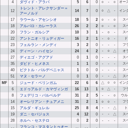
4
ダヴィド・アラバ
5
6
0
○
-
○
オー
トレント・アレクサンダー＝
○
-
12
14
7
0
△
イン
アーノルド
17
ラウール・アセンシオ
18
5
2
○
-
○
ス
18
アルバロ・カレーラス
26
2
2
○
-
○
ス
20
フラン・ガルシア
10
3
1
-
○
-
ス
22
アントニオ・リュディガー
16
2
1
-
○
-
ド
23
フェルラン・メンディ
3
2
0
-
-
-
フ
-
○
24
ディーン・ハイセン
24
4
2
△
オ
27
ディエゴ・アグアド
0
1
0
-
-
-
ス
35
ダビド・ヒメネス
1
1
0
-
-
-
ス
40
ビクトル・バルデペニャス
1
0
0
-
-
-
ス
-
-
51
マヌ・セラーノ
0
1
0
△
ス
○
○
MF
5
ジュード・ベリンガム
22
6
6
△
イン
○
-
6
エドゥアルド・カマヴィンガ
16
13
1
△
フ
8
フェデリコ・バルベルデ
31
2
5
-
-
○
ウル
14
オーレリアン・チュアメニ
31
2
1
○
○
-
フ
-
-
15
アルダ・ギュレル
25
8
4
△
ト
-
-
19
ダニ・セバジョス
4
12
0
△
ス
28
ホルヘ・セステロ
0
2
0
-
-
-
ス
フランコ・マスタントゥオー