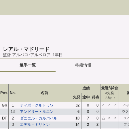
レアル・マドリード
監督 アルバロ･アルベロア 1年目
選手一覧
移籍情報
最近3試合
成績
Pos.
No.
名前
○先発
先発
途中
得点
△途中
GK
1
ティボ・クルトゥワ
32
0
0
○
○
○
ベ
13
アンドリー・ルニン
6
0
0
-
-
-
ウク
○
○
DF
2
ダニエル・カルバハル
10
7
0
△
ス
3
エデル・ミリトン
14
2
2
-
-
-
ブ