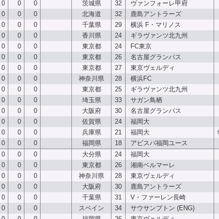
0
0
0
茨城県
32
ヴァンフォーレ甲府
0
0
0
北海道
32
鹿島アントラーズ
0
0
0
千葉県
29
横浜 F・マリノス
0
0
0
香川県
24
ギラヴァンツ北九州
0
0
0
東京都
24
FC東京
0
0
0
東京都
26
名古屋グランパス
0
0
0
東京都
27
東京ヴェルディ
0
0
0
神奈川県
28
横浜FC
0
0
0
東京都
25
ギラヴァンツ北九州
0
0
0
埼玉県
33
サガン鳥栖
0
0
0
大阪府
30
名古屋グランパス
0
0
0
佐賀県
24
福岡大
0
0
0
兵庫県
21
福岡大
0
0
0
福岡県
18
アビスパ福岡ユース
0
0
0
大分県
24
福岡大
0
0
0
東京都
26
湘南ベルマーレ
0
0
0
神奈川県
28
東京ヴェルディ
0
0
0
大阪府
30
鹿島アントラーズ
0
0
0
千葉県
31
V・ファーレン長崎
0
0
0
スペイン
34
サウサンプトン
(ENG)
0
0
0
福岡県
26
東京ヴェルディ