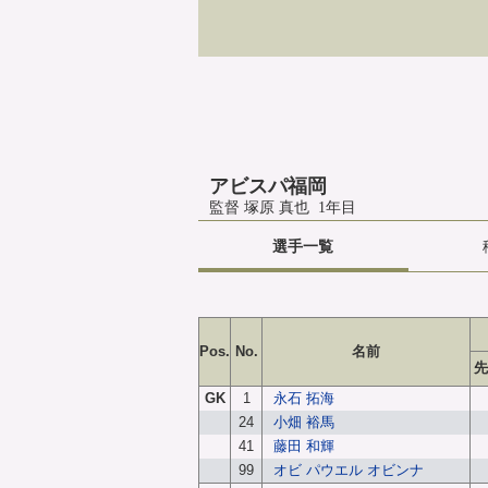
アビスパ福岡
監督 塚原 真也 1年目
選手一覧
Pos.
No.
名前
先
GK
1
永石 拓海
24
小畑 裕馬
41
藤田 和輝
99
オビ パウエル オビンナ