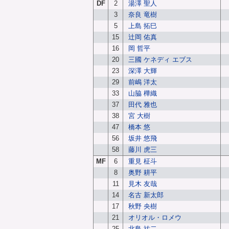
DF
2
湯澤 聖人
3
奈良 竜樹
5
上島 拓巳
15
辻岡 佑真
16
岡 哲平
20
三國 ケネディ エブス
23
深澤 大輝
29
前嶋 洋太
33
山脇 樺織
37
田代 雅也
38
宮 大樹
47
橋本 悠
56
坂井 悠飛
58
藤川 虎三
MF
6
重見 柾斗
8
奥野 耕平
11
見木 友哉
14
名古 新太郎
17
秋野 央樹
21
オリオル・ロメウ
25
北島 祐二