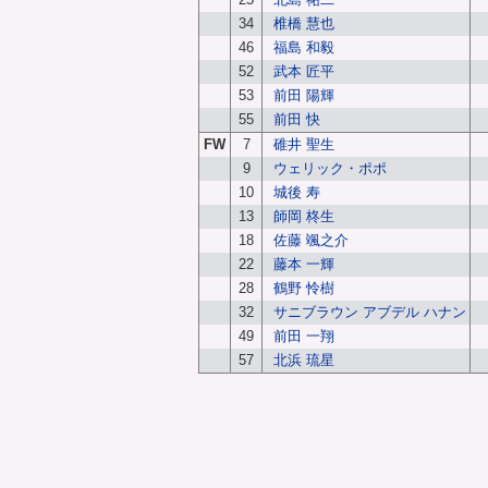
34
椎橋 慧也
46
福島 和毅
52
武本 匠平
53
前田 陽輝
55
前田 快
FW
7
碓井 聖生
9
ウェリック・ポポ
10
城後 寿
13
師岡 柊生
18
佐藤 颯之介
22
藤本 一輝
28
鶴野 怜樹
32
サニブラウン アブデル ハナン
49
前田 一翔
57
北浜 琉星