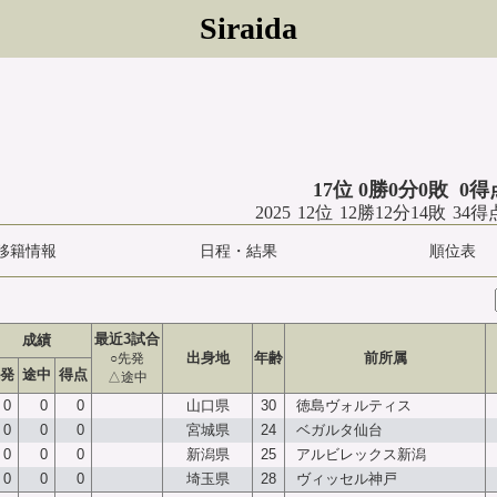
Siraida
17位 0勝0分0敗 0
2025 12位 12勝12分14敗 34
移籍情報
日程・結果
順位表
最近3試合
成績
出身地
年齢
前所属
○先発
発
途中
得点
△途中
0
0
0
山口県
30
徳島ヴォルティス
0
0
0
宮城県
24
ベガルタ仙台
0
0
0
新潟県
25
アルビレックス新潟
0
0
0
埼玉県
28
ヴィッセル神戸