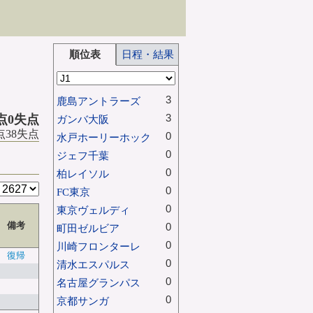
順位表
日程・結果
3
鹿島アントラーズ
3
得点0失点
ガンバ大阪
得点38失点
0
水戸ホーリーホック
0
ジェフ千葉
0
柏レイソル
0
FC東京
0
東京ヴェルディ
備考
0
町田ゼルビア
0
川崎フロンターレ
復帰
0
清水エスパルス
0
名古屋グランパス
0
京都サンガ