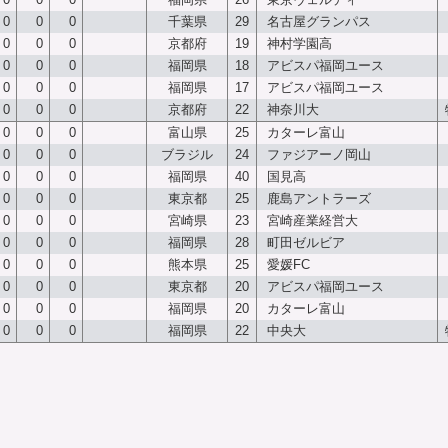
0
0
0
千葉県
29
名古屋グランパス
0
0
0
京都府
19
神村学園高
0
0
0
福岡県
18
アビスパ福岡ユース
0
0
0
福岡県
17
アビスパ福岡ユース
0
0
0
京都府
22
神奈川大
0
0
0
富山県
25
カターレ富山
0
0
0
ブラジル
24
ファジアーノ岡山
0
0
0
福岡県
40
国見高
0
0
0
東京都
25
鹿島アントラーズ
0
0
0
宮崎県
23
宮崎産業経営大
0
0
0
福岡県
28
町田ゼルビア
0
0
0
熊本県
25
愛媛FC
0
0
0
東京都
20
アビスパ福岡ユース
0
0
0
福岡県
20
カターレ富山
0
0
0
福岡県
22
中央大