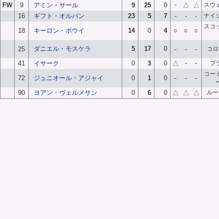
-
FW
9
アミン・サール
9
25
0
△
△
スウ
16
ギフト・オルバン
23
5
7
-
-
-
ナイ
スコ
18
キーロン・ボウイ
14
0
4
○
○
○
ダニエル・モスケラ
5
17
0
25
-
-
-
コロ
-
-
41
イサーク
0
3
0
△
ブ
コー
72
ジュニオール・アジャイ
0
1
0
-
-
-
90
ヨアン・ヴェルメサン
0
6
0
△
△
△
ルー