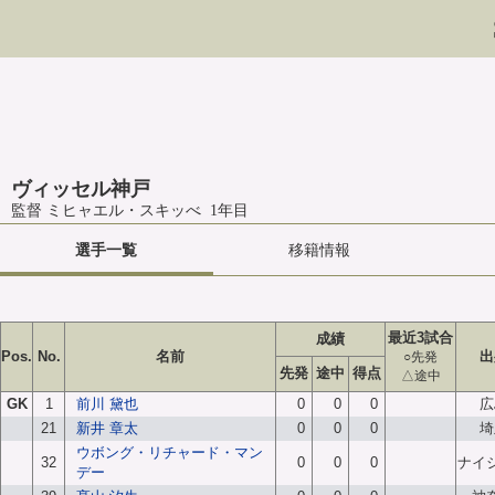
ヴィッセル神戸
監督 ミヒャエル・スキッべ 1年目
選手一覧
移籍情報
最近3試合
成績
Pos.
No.
名前
出
○先発
先発
途中
得点
△途中
GK
1
前川 黛也
0
0
0
広
21
新井 章太
0
0
0
埼
ウボング・リチャード・マン
32
0
0
0
ナイ
デー