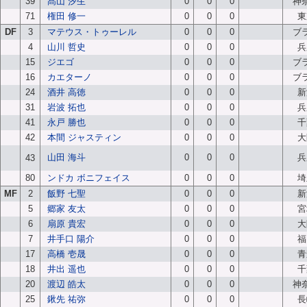
39
髙山 汐生
0
0
0
神
71
権田 修一
0
0
0
東
DF
3
マテウス・トゥーレル
0
0
0
ブ
4
山川 哲史
0
0
0
兵
15
ジエゴ
0
0
0
ブ
16
カエターノ
0
0
0
ブ
24
酒井 高徳
0
0
0
新
31
岩波 拓也
0
0
0
兵
41
永戸 勝也
0
0
0
千
42
本間 ジャスティン
0
0
0
大
山田 海斗
0
0
0
兵
43
80
ンドカ ボニフェイス
0
0
0
埼
MF
2
飯野 七聖
0
0
0
新
5
郷家 友太
0
0
0
宮
6
扇原 貴宏
0
0
0
大
7
井手口 陽介
0
0
0
福
17
高橋 壱晟
0
0
0
青
18
井出 遥也
0
0
0
千
20
渡辺 皓太
0
0
0
神
25
鍬先 祐弥
0
0
0
長