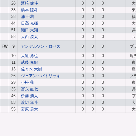
28
濱﨑 健斗
0
0
0
大
33
橋本 陸斗
0
0
0
東
38
浦 十藏
0
0
0
福
44
日髙 光揮
0
0
0
大
51
瀬口 大翔
0
0
0
兵
58
大西 湊太
0
0
0
兵
FW
9
アンデルソン・ロペス
0
0
0
ブ
10
大迫 勇也
0
0
0
鹿
11
武藤 嘉紀
0
0
0
東
13
佐々木 大樹
0
0
0
島
26
ジェアン・パトリッキ
0
0
0
ブ
29
小松 蓮
0
0
0
東
35
冨永 虹七
0
0
0
兵
46
伊藤 湊太
0
0
0
京
53
渡辺 隼斗
0
0
0
大
55
宮原 勇太
0
0
0
大