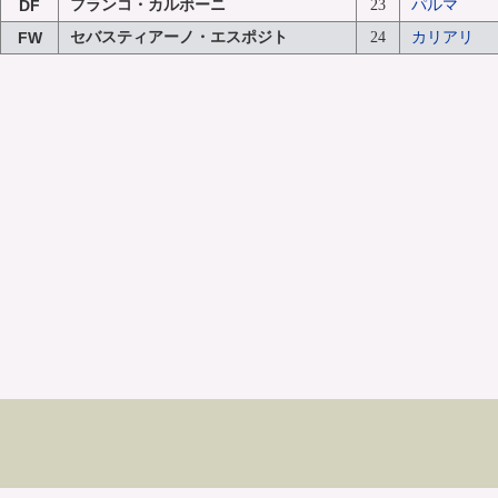
DF
フランコ・カルボーニ
23
パルマ
FW
セバスティアーノ・エスポジト
24
カリアリ