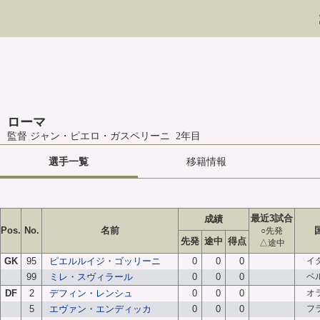
ローマ
監督 ジャン・ピエロ・ガスペリーニ 2年目
選手一覧
移籍情報
最近3試合
成績
Pos.
No.
名前
○先発
先発
途中
得点
△途中
GK
95
ピエルルイジ・ゴッリーニ
0
0
0
イ
99
ミレ・スヴィラール
0
0
0
ベ
DF
2
デフィン・レンシュ
0
0
0
オ
5
エヴァン・エンディッカ
0
0
0
フ