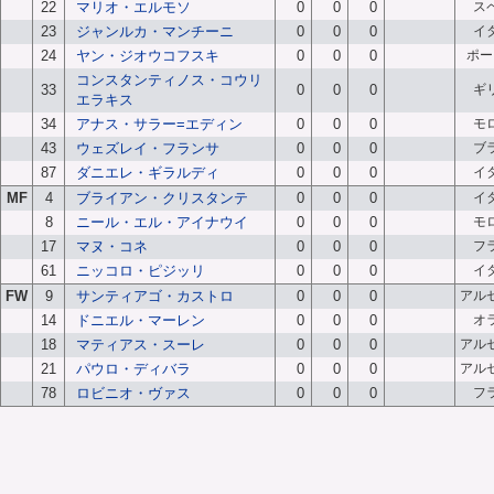
22
マリオ・エルモソ
0
0
0
ス
23
ジャンルカ・マンチーニ
0
0
0
イ
24
ヤン・ジオウコフスキ
0
0
0
ポー
コンスタンティノス・コウリ
33
0
0
0
ギ
エラキス
34
アナス・サラー=エディン
0
0
0
モ
43
ウェズレイ・フランサ
0
0
0
ブ
87
ダニエレ・ギラルディ
0
0
0
イ
MF
4
ブライアン・クリスタンテ
0
0
0
イ
8
ニール・エル・アイナウイ
0
0
0
モ
17
マヌ・コネ
0
0
0
フ
61
ニッコロ・ピジッリ
0
0
0
イ
FW
9
サンティアゴ・カストロ
0
0
0
アル
14
ドニエル・マーレン
0
0
0
オ
18
マティアス・スーレ
0
0
0
アル
21
パウロ・ディバラ
0
0
0
アル
78
ロビニオ・ヴァス
0
0
0
フ