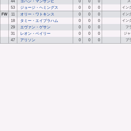
44
ヨハン・マンザンビ
0
0
0
ス
53
ジョージ・ヘミングス
0
0
0
イン
FW
11
オリー・ワトキンス
0
0
0
イン
18
タミー・エイブラハム
0
0
0
イン
29
エヴァン・ゲサン
0
0
0
フ
31
レオン・ベイリー
0
0
0
ジャ
47
アリソン
0
0
0
ブ