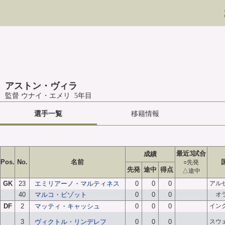
アストン・ヴィラ
監督 ウナイ・エメリ 5年目
選手一覧
移籍情報
最近3試合
成績
Pos.
No.
名前
○先発
先発
途中
得点
△途中
GK
23
エミリアーノ・マルティネス
0
0
0
アル
40
マルコ・ビゾット
0
0
0
オ
DF
2
マッティ・キャッシュ
0
0
0
イン
3
ヴィクトル・リンデレフ
0
0
0
スウ