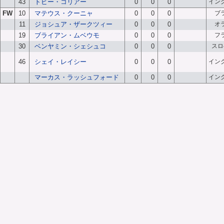
43
トビー・コリアー
0
0
0
イン
FW
10
マテウス・クーニャ
0
0
0
ブ
11
ジョシュア・ザークツィー
0
0
0
オ
19
ブライアン・ムベウモ
0
0
0
フ
30
ベンヤミン・シェシュコ
0
0
0
スロ
46
シェイ・レイシー
0
0
0
イン
マーカス・ラッシュフォード
0
0
0
イン