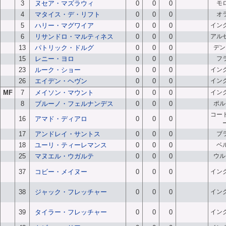
3
ヌセア・マズラウィ
0
0
0
モ
4
マタイス・デ・リフト
0
0
0
オ
5
ハリー・マグワイア
0
0
0
イン
6
リサンドロ・マルティネス
0
0
0
アル
13
パトリック・ドルグ
0
0
0
デン
15
レニー・ヨロ
0
0
0
フ
23
ルーク・ショー
0
0
0
イン
26
エイデン・ヘヴン
0
0
0
イン
MF
7
メイソン・マウント
0
0
0
イン
8
ブルーノ・フェルナンデス
0
0
0
ポル
コー
16
アマド・ディアロ
0
0
0
17
アンドレイ・サントス
0
0
0
ブ
18
ユーリ・ティーレマンス
0
0
0
ベ
25
マヌエル・ウガルテ
0
0
0
ウル
37
コビー・メイヌー
0
0
0
イン
38
ジャック・フレッチャー
0
0
0
イン
39
タイラー・フレッチャー
0
0
0
イン