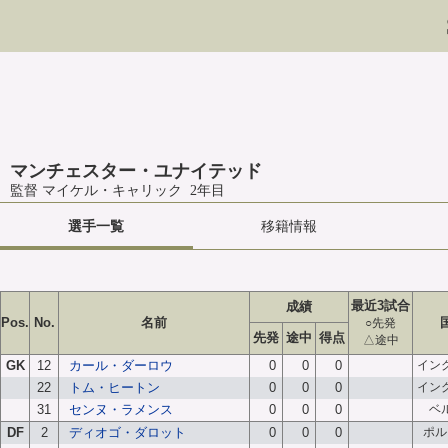
マンチェスター・ユナイテッド
監督 マイケル・キャリック 2年目
選手一覧
移籍情報
最近3試合
成績
Pos.
No.
名前
○先発
先発
途中
得点
△途中
GK
12
カール・ダーロウ
0
0
0
イン
22
トム・ヒートン
0
0
0
イン
31
センヌ・ラメンス
0
0
0
ベ
DF
2
ディオゴ・ダロット
0
0
0
ポル