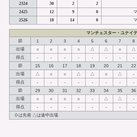
2324
30
2
2
2425
12
9
0
2526
18
14
0
マンチェスター・ユナイ
節
1
2
3
4
5
6
7
8
△
△
△
出場
○
○
○
○
○
得点
-
-
-
-
-
-
-
-
節
15
16
17
18
19
20
21
22
△
△
△
△
出場
○
○
○
-
得点
-
-
-
-
-
-
-
-
節
29
30
31
32
33
34
35
36
△
△
出場
○
○
○
○
-
-
得点
-
-
-
-
-
-
-
-
Ｏは先発 △は途中出場