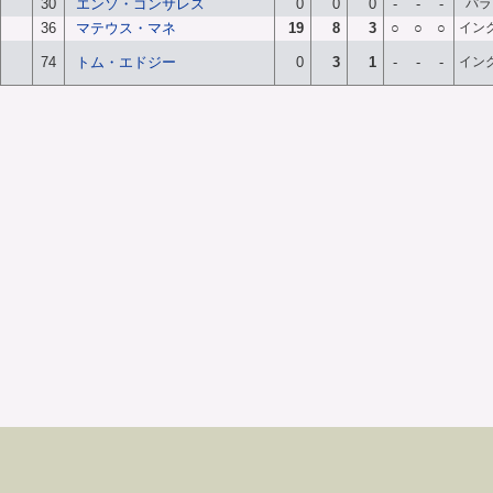
30
エンソ・ゴンサレス
0
0
0
-
-
-
パラ
36
マテウス・マネ
19
8
3
○
○
○
イン
74
トム・エドジー
0
3
1
-
-
-
イン