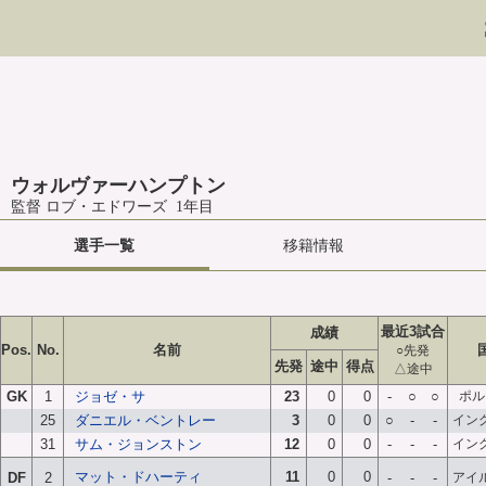
ウォルヴァーハンプトン
監督 ロブ・エドワーズ 1年目
選手一覧
移籍情報
最近3試合
成績
Pos.
No.
名前
○先発
先発
途中
得点
△途中
GK
1
ジョゼ・サ
23
0
0
-
○
○
ポル
25
ダニエル・ベントレー
3
0
0
○
-
-
イン
31
サム・ジョンストン
12
0
0
-
-
-
イン
マット・ドハーティ
11
0
0
DF
2
-
-
-
アイ