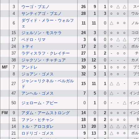
○
3
ウーゴ・ブエノ
26
9
1
△
△
ス
4
サンティアゴ・ブエノ
28
1
3
○
○
○
ウル
ダヴィド・メラー・ウォルフ
○
○
6
11
11
0
△
ノル
ェ
15
ジェルソン・モスケラ
24
3
0
○
○
○
コロ
○
17
ペドロ・リマ
3
6
0
△
△
ブ
○
-
24
トティ
17
2
0
△
ポル
37
ラディスラフ・クレイチー
27
1
2
-
○
○
チ
38
ジャクソン・チャチュア
19
12
0
-
-
-
カメ
MF
7
アンドレ
30
5
1
○
○
○
ブ
8
ジョアン・ゴメス
32
3
1
○
○
-
ブ
ジャン＝リクネル・ベルガル
-
27
15
11
1
△
△
フ
ド
-
○
47
アンヘル・ゴメス
7
5
0
△
イン
-
-
50
ジェローム・アビー
0
1
0
△
イン
FW
9
アダム・アームストロング
14
0
2
○
○
○
イン
11
ファン・ヒチャン
18
8
2
○
○
○
14
トル・アロコダレ
13
20
3
△
△
△
ナイ
○
○
21
ロドリゴ・ゴメス
9
13
3
△
ポル