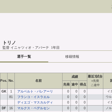
トリノ
監督 イニャツィオ・アバーテ 1年目
選手一覧
移籍情報
最近3試合
成績
Pos.
No.
名前
○先発
先発
途中
得点
△途中
GK
1
アルベルト・パレアーリ
0
0
0
イ
81
フランコ・イスラエル
0
0
0
ウル
ディエゴ・マスカルディ
0
0
0
イ
DF
16
マルクス・ペデルセン
0
0
0
ノル