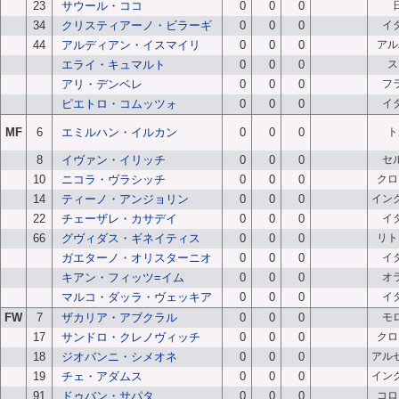
23
サウール・ココ
0
0
0
34
クリスティアーノ・ビラーギ
0
0
0
イ
44
アルディアン・イスマイリ
0
0
0
アル
エライ・キュマルト
0
0
0
ス
アリ・デンベレ
0
0
0
フ
ピエトロ・コムッツォ
0
0
0
イ
MF
6
エミルハン・イルカン
0
0
0
ト
8
イヴァン・イリッチ
0
0
0
セ
10
ニコラ・ヴラシッチ
0
0
0
クロ
14
ティーノ・アンジョリン
0
0
0
イン
22
チェーザレ・カサデイ
0
0
0
イ
66
グヴィダス・ギネイティス
0
0
0
リト
ガエターノ・オリスターニオ
0
0
0
イ
キアン・フィッツ=イム
0
0
0
オ
マルコ・ダッラ・ヴェッキア
0
0
0
イ
FW
7
ザカリア・アブクラル
0
0
0
モ
17
サンドロ・クレノヴィッチ
0
0
0
クロ
18
ジオバンニ・シメオネ
0
0
0
アル
19
チェ・アダムス
0
0
0
イン
91
ドゥバン・サパタ
0
0
0
コロ