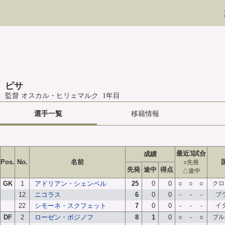
ピサ
監督 オスカル・ヒリェマルク 1年目
選手一覧
移籍情報
最近3試合
成績
Pos.
No.
名前
○先発
先発
途中
得点
△途中
GK
1
アドリアン・シェンペル
25
0
0
○
○
○
クロ
12
ニコラス
6
0
0
-
-
-
ブ
22
シモーネ・スクフェット
7
0
0
-
-
-
イ
DF
2
ローゼン・ボジノフ
8
1
0
○
-
○
ブル