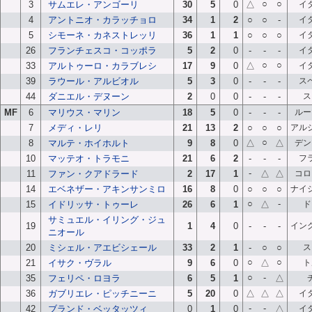
○
○
3
サムエレ・アンゴーリ
30
5
0
△
イ
4
アントニオ・カラッチョロ
34
1
2
○
○
-
イ
5
シモーネ・カネストレッリ
36
1
1
○
○
○
イ
26
フランチェスコ・コッポラ
5
2
0
-
-
-
イ
○
○
33
アルトゥーロ・カラブレシ
17
9
0
△
イ
39
ラウール・アルビオル
5
3
0
-
-
-
ス
44
ダニエル・デヌーン
2
0
0
-
-
-
ス
MF
6
マリウス・マリン
18
5
0
-
-
-
ルー
7
メディ・レリ
21
13
2
○
○
○
アル
○
8
マルテ・ホイホルト
9
8
0
△
△
デン
10
マッテオ・トラモニ
21
6
2
-
-
-
フ
-
11
ファン・クアドラード
2
17
1
△
△
コロ
14
エベネザー・アキンサンミロ
16
8
0
○
○
○
ナイ
○
-
15
イドリッサ・トゥーレ
26
6
1
△
ド
サミュエル・イリング・ジュ
19
1
4
0
-
-
-
イン
ニオール
20
ミシェル・アエビシェール
33
2
1
-
○
○
ス
○
○
21
イサク・ヴラル
9
6
0
△
ト
○
-
35
フェリペ・ロヨラ
6
5
1
△
36
ガブリエレ・ピッチニーニ
5
20
0
△
△
△
イ
-
-
42
ブランド・ベッタッツィ
0
1
0
△
イ