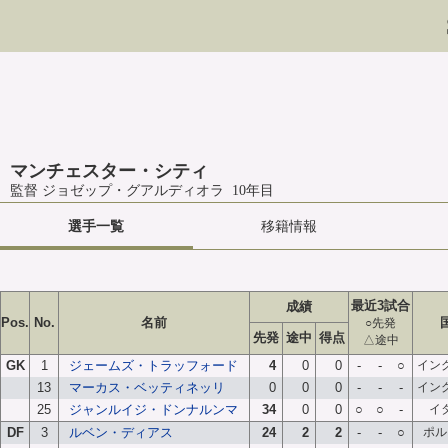
マンチェスター・シティ
監督 ジョゼップ・グアルディオラ 10年目
選手一覧
移籍情報
最近3試合
成績
Pos.
No.
名前
○先発
先発
途中
得点
△途中
GK
1
ジェームズ・トラッフォード
4
0
0
-
-
○
イン
13
マーカス・ベッティネッリ
0
0
0
-
-
-
イン
25
ジャンルイジ・ドンナルンマ
34
0
0
○
○
-
イ
DF
3
ルベン・ディアス
24
2
2
-
-
○
ポル