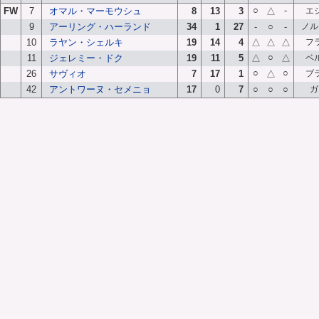
○
-
FW
7
オマル・マーモウシュ
8
13
3
△
エ
9
アーリング・ハーランド
34
1
27
-
○
-
ノル
10
ラヤン・シェルキ
19
14
4
△
△
△
フ
○
11
ジェレミー・ドク
19
11
5
△
△
ベ
○
○
26
サヴィオ
7
17
1
△
ブ
42
アントワーヌ・セメニョ
17
0
7
○
○
○
ガ