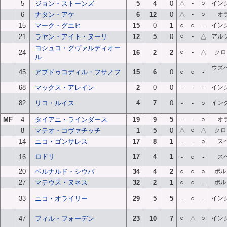
-
○
5
ジョン・ストーンズ
5
4
0
△
イン
-
○
6
ナタン・アケ
6
12
0
△
オ
15
マーク・グエヒ
15
0
1
○
○
-
イン
○
-
21
ラヤン・アイト・ヌーリ
12
5
0
△
アル
ヨシュコ・グヴァルディオー
○
-
24
16
2
2
△
クロ
ル
ウズ
45
アブドゥコディル・フサノフ
15
6
0
○
○
-
68
マックス・アレイン
2
0
0
-
-
-
イン
82
リコ・ルイス
4
7
0
-
-
○
イン
MF
4
タイアニ・ラインダース
19
9
5
-
-
○
オ
○
8
マテオ・コヴァチッチ
1
5
0
△
△
クロ
14
ニコ・ゴンサレス
17
8
1
-
-
○
ス
ロドリ
17
4
1
16
-
○
-
ス
20
ベルナルド・シウバ
34
4
2
○
○
○
ポル
27
マテウス・ヌネス
32
2
1
○
○
-
ポル
33
ニコ・オライリー
29
5
5
-
○
-
イン
○
○
47
フィル・フォーデン
23
10
7
△
イン