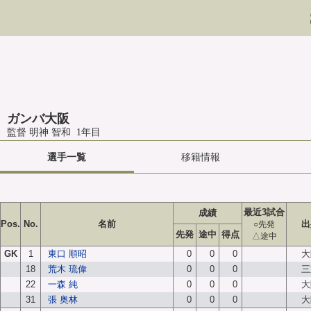
ガンバ大阪
監督 明神 智和 1年目
選手一覧
移籍情報
最近3試合
成績
Pos.
No.
名前
出
○先発
先発
途中
得点
△途中
GK
1
東口 順昭
0
0
0
大
18
荒木 琉偉
0
0
0
三
22
一森 純
0
0
0
大
31
張 奥林
0
0
0
大