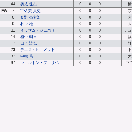
44
奥抜 侃志
0
0
0
栃
FW
7
宇佐美 貴史
0
0
0
京
8
食野 亮太郎
0
0
0
大
9
林 大地
0
0
0
大
11
イッサム・ジェバリ
0
0
0
チュ
14
植中 朝日
0
0
0
福
17
山下 諒也
0
0
0
静
23
デニス・ヒュメット
0
0
0
ト
37
中積 爲
0
0
0
大
97
ウェルトン・フェリペ
0
0
0
ブ