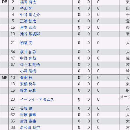
DF
2
福岡 将太
0
0
0
東
3
半田 陸
0
0
0
山
4
中谷 進之介
0
0
0
千
5
三浦 弦太
0
0
0
愛
15
岸本 武流
0
0
0
奈
19
池谷 銀姿郎
0
0
0
東
21
初瀬 亮
0
0
0
大
34
横井 佑弥
0
0
0
大
47
中野 伸哉
0
0
0
佐
67
佐々木 翔悟
0
0
0
茨
小澤 晴樹
0
0
0
埼
MF
10
倉田 秋
0
0
0
大
13
安部 柊斗
0
0
0
東
16
鈴木 徳真
0
0
0
栃
オー
20
イーライ・アダムス
0
0
0
27
美藤 倫
0
0
0
京
32
吉原 優輝
0
0
0
大
35
當野 泰生
0
0
0
大
38
名和田 我空
0
0
0
宮