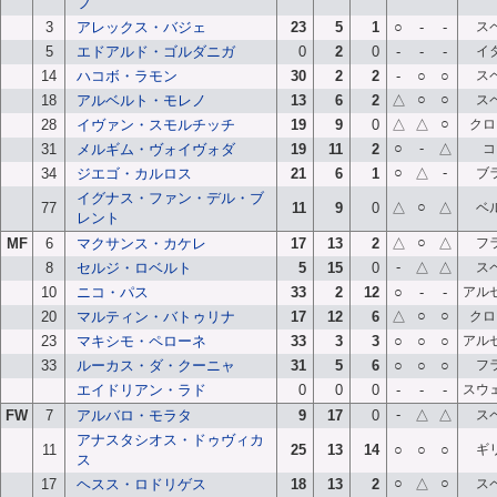
フ
3
アレックス・バジェ
23
5
1
○
-
-
ス
5
エドアルド・ゴルダニガ
0
2
0
-
-
-
イ
14
ハコボ・ラモン
30
2
2
-
○
○
ス
○
○
18
アルベルト・モレノ
13
6
2
△
ス
○
28
イヴァン・スモルチッチ
19
9
0
△
△
クロ
○
-
31
メルギム・ヴォイヴォダ
19
11
2
△
コ
○
-
34
ジエゴ・カルロス
21
6
1
△
ブ
イグナス・ファン・デル・ブ
○
77
11
9
0
△
△
ベ
レント
○
MF
6
マクサンス・カケレ
17
13
2
△
△
フ
-
8
セルジ・ロベルト
5
15
0
△
△
ス
10
ニコ・パス
33
2
12
○
-
-
アル
○
○
20
マルティン・バトゥリナ
17
12
6
△
クロ
23
マキシモ・ペローネ
33
3
3
○
○
○
アル
33
ルーカス・ダ・クーニャ
31
5
6
○
○
○
フ
エイドリアン・ラド
0
0
0
-
-
-
スウ
-
FW
7
アルバロ・モラタ
9
17
0
△
△
ス
アナスタシオス・ドゥヴィカ
11
25
13
14
○
○
○
ギ
ス
○
○
17
ヘスス・ロドリゲス
18
13
2
△
ス