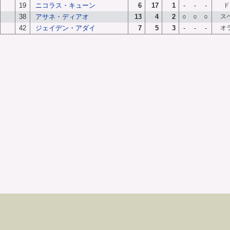
19
ニコラス・キューン
6
17
1
-
-
-
ド
38
アサネ・ディアオ
13
4
2
○
○
○
ス
42
ジェイデン・アダイ
7
5
3
-
-
-
オ