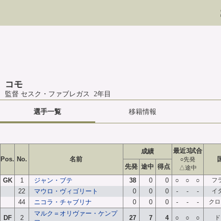
コモ
監督 セスク・ファブレガス 2年目
選手一覧
移籍情報
最近3試合
成績
Pos.
No.
名前
○先発
先発
途中
得点
△途中
GK
1
ジャン・ブテ
38
0
0
○
○
○
フ
22
マウロ・ヴィゴリート
0
0
0
-
-
-
イ
44
ニコラ・チャブリナ
0
0
0
-
-
-
クロ
マルク＝オリヴァー・ケンプ
DF
2
27
7
4
○
○
○
ド