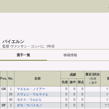
バイエルン
監督 ヴァンサン・コンパニ 3年目
選手一覧
移籍情報
最近3試合
成績
Pos.
No.
名前
○先発
先発
途中
得点
△途中
GK
1
マヌエル・ノイアー
0
0
0
ド
26
スヴェン・ウルライヒ
0
0
0
ド
40
ヨナス・ウルビヒ
0
0
0
ド
DF
2
ダヨ・ウパメカノ
0
0
0
フ