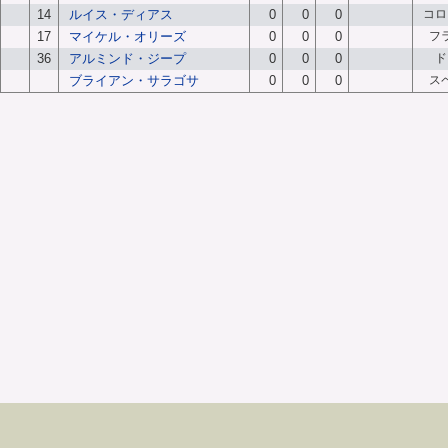
14
ルイス・ディアス
0
0
0
コロ
17
マイケル・オリーズ
0
0
0
フ
36
アルミンド・ジープ
0
0
0
ド
ブライアン・サラゴサ
0
0
0
ス