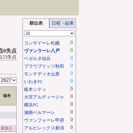
順位表
日程・結果
0
コンサドーレ札幌
0
得点0失点
ヴァンラーレ八戸
得点23失点
0
ベガルタ仙台
0
ブラウブリッツ秋田
0
モンテディオ山形
0
いわきFC
0
栃木シティ
備考
0
大宮アルディージャ
0
横浜FC
0
湘南ベルマーレ
0
ヴァンフォーレ甲府
0
アルビレックス新潟
新加入