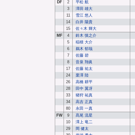
DF
2
平松 航
3
澤田 雄大
11
雪江 悠人
14
白井 陽貴
15
佐々木 輝大
MF
4
鈴木 慎之介
5
稲積 大介
6
鵜木 郁哉
7
佐藤 碧
8
音泉 翔眞
17
佐藤 祐太
24
栗澤 陸
26
高橋 耕平
28
田中 翼冴
33
猪狩 祐真
34
高吉 正真
80
永田 一真
FW
9
髙尾 流星
10
澤上 竜二
29
岡 健太