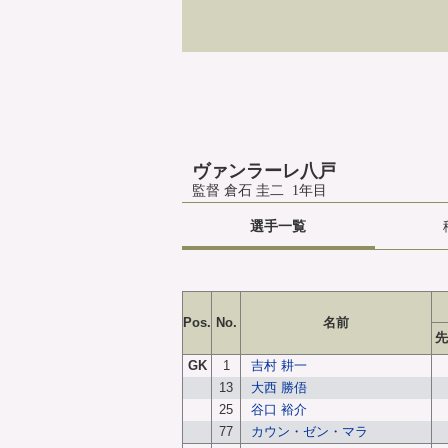
ヴァンラーレ八戸
監督 倉石 圭二 1年目
選手一覧
Pos.
No.
名前
先
GK
1
吉村 耕一
13
大西 勝俉
25
谷口 裕介
77
カウン・ゼン・マラ