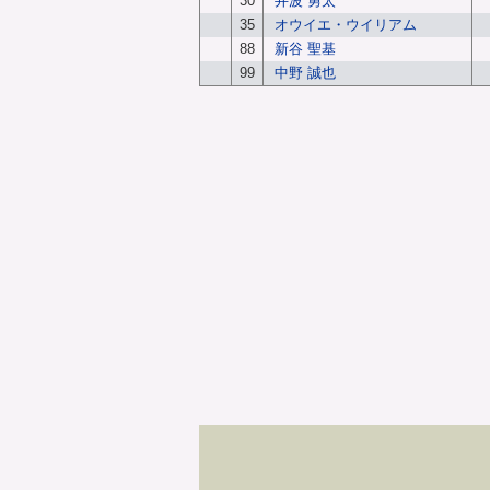
30
井波 勇太
35
オウイエ・ウイリアム
88
新谷 聖基
99
中野 誠也