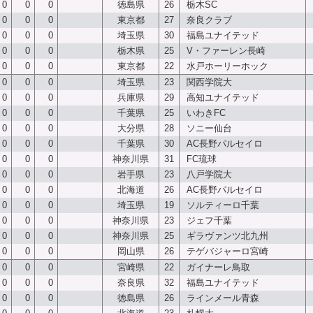
0
0
0
徳島県
26
栃木SC
0
0
0
東京都
27
奈良クラブ
0
0
0
埼玉県
30
福島ユナイテッド
0
0
0
栃木県
25
V・ファーレン長崎
0
0
0
東京都
22
水戸ホーリーホック
0
0
0
埼玉県
23
関西学院大
0
0
0
兵庫県
29
高知ユナイテッド
0
0
0
千葉県
25
いわきFC
0
0
0
大分県
28
ソニー仙台
0
0
0
千葉県
30
AC長野パルセイロ
0
0
0
神奈川県
31
FC琉球
0
0
0
岩手県
23
八戸学院大
0
0
0
北海道
26
AC長野パルセイロ
0
0
0
埼玉県
19
ソルティーロ千葉
0
0
0
神奈川県
23
ジェフ千葉
0
0
0
神奈川県
25
ギラヴァンツ北九州
0
0
0
岡山県
26
テゲバジャーロ宮崎
0
0
0
宮崎県
22
ガイナーレ鳥取
0
0
0
奈良県
32
福島ユナイテッド
0
0
0
徳島県
26
ラインメール青森