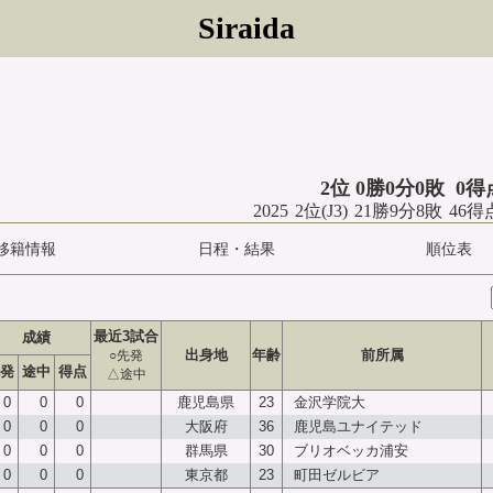
Siraida
2位 0勝0分0敗 0
2025 2位(J3) 21勝9分8敗 46
移籍情報
日程・結果
順位表
最近3試合
成績
出身地
年齢
前所属
○先発
発
途中
得点
△途中
0
0
0
鹿児島県
23
金沢学院大
0
0
0
大阪府
36
鹿児島ユナイテッド
0
0
0
群馬県
30
ブリオベッカ浦安
0
0
0
東京都
23
町田ゼルビア