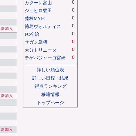
0
カターレ富山
0
ジュビロ磐田
0
藤枝MYFC
0
徳島ヴォルティス
新加入
0
FC今治
0
サガン鳥栖
0
大分トリニータ
0
テゲバジャーロ宮崎
詳しい順位表
詳しい日程・結果
得点ランキング
移籍情報
新加入
トップページ
新加入