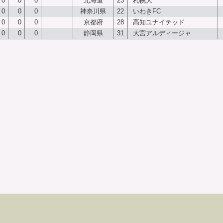
0
0
0
北海道
23
札幌大
0
0
0
神奈川県
22
いわきFC
0
0
0
京都府
28
高知ユナイテッド
0
0
0
静岡県
31
大宮アルディージャ