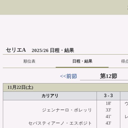
セリエA
2025/26 日程・結果
順位表
日程・結果
得
第12節
<<前節
11月22日(土)
3 - 3
カリアリ
18'
33'
ジェンナーロ・ボレッリ
41'
43'
セバスティアーノ・エスポジト