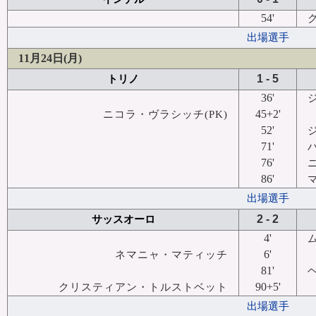
54'
出場選手
11月24日(月)
1 - 5
トリノ
36'
45+2'
ニコラ・ヴラシッチ(PK)
52'
71'
76'
86'
出場選手
2 - 2
サッスオーロ
4'
6'
ネマニャ・マティッチ
81'
90+5'
クリスティアン・トルストベット
出場選手