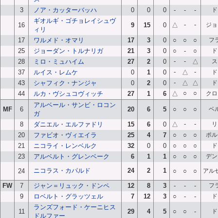
3
ノア・カッターバッハ
0
0
0
-
-
-
ド
ギオルギ・ゴチョレイシュヴ
-
-
16
9
15
0
△
ジョ
ィリ
17
ワルメド・オマリ
17
3
0
○
○
○
フ
25
ジョーダン・トルナリガ
21
3
0
○
-
○
ド
-
-
28
ミロ・ミュハイム
27
2
0
△
ス
-
-
37
ルイス・レムケ
0
1
0
△
ド
-
43
シャフィク・ナンジャ
0
2
0
△
△
ド
○
○
44
ルカ・ヴシュコヴィッチ
27
1
6
△
クロ
アルベール・サンビ・ロコン
MF
6
20
6
5
○
○
○
ベ
ガ
-
-
8
ダニエル・エルファドリ
15
6
0
△
リ
20
ファビオ・ヴィエイラ
25
4
7
○
○
○
ポル
21
ニコライ・レンベルク
32
0
0
○
○
○
ド
23
アルベルト・グレンベーク
6
1
1
○
○
○
デン
ニコラス・カパルド
24
2
1
24
○
○
○
アル
FW
7
ジャン＝リュック・ドンペ
12
8
3
-
-
-
フ
9
ロベルト・グラッツェル
7
12
3
○
-
-
ド
ランズフォード・ケーニヒス
11
29
4
5
○
○
-
ド
ドルファー