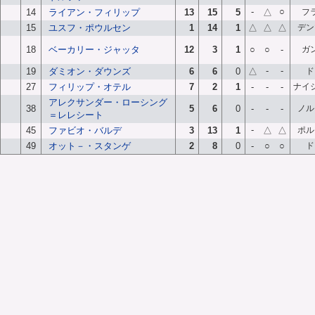
-
○
14
ライアン・フィリップ
13
15
5
△
フ
15
ユスフ・ポウルセン
1
14
1
△
△
△
デン
18
ベーカリー・ジャッタ
12
3
1
○
○
-
ガ
-
-
19
ダミオン・ダウンズ
6
6
0
△
ド
27
フィリップ・オテル
7
2
1
-
-
-
ナイ
アレクサンダー・ローシング
38
5
6
0
-
-
-
ノル
＝レレシート
-
45
ファビオ・バルデ
3
13
1
△
△
ポル
49
オット－・スタンゲ
2
8
0
-
○
○
ド