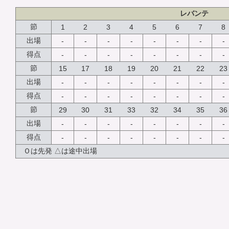
レバンテ
節
1
2
3
4
5
6
7
8
出場
-
-
-
-
-
-
-
-
得点
-
-
-
-
-
-
-
-
節
15
17
18
19
20
21
22
23
出場
-
-
-
-
-
-
-
-
得点
-
-
-
-
-
-
-
-
節
29
30
31
33
32
34
35
36
出場
-
-
-
-
-
-
-
-
得点
-
-
-
-
-
-
-
-
Ｏは先発 △は途中出場