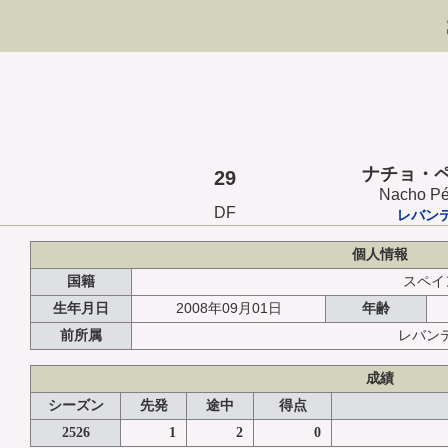
ナチョ・
29
Nacho Pé
DF
レバン
個人情報
国籍
スペイ
2008年09月01日
生年月日
年齢
前所属
レバン
成績
シーズン
先発
途中
得点
2526
1
2
0