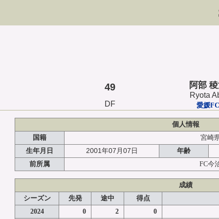
阿部 
49
Ryota A
DF
愛媛F
個人情報
国籍
宮崎
2001年07月07日
生年月日
年齢
前所属
FC今
成績
シーズン
先発
途中
得点
2024
0
2
0