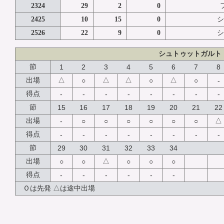
2324
29
2
0
2425
10
15
0
シ
2526
22
9
0
シ
シュトゥットガルト
節
1
2
3
4
5
6
7
8
△
△
△
△
出場
○
○
○
-
得点
-
-
-
-
-
-
-
-
節
15
16
17
18
19
20
21
22
△
出場
-
○
○
○
○
○
○
得点
-
-
-
-
-
-
-
-
節
29
30
31
32
33
34
△
出場
○
○
○
○
○
得点
-
-
-
-
-
-
Ｏは先発 △は途中出場