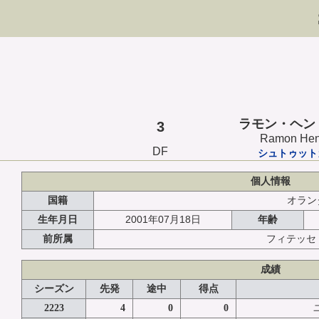
ラモン・ヘン
3
Ramon Hen
DF
シュトゥット
個人情報
国籍
オラン
2001年07月18日
生年月日
年齢
前所属
フィテッセ
成績
シーズン
先発
途中
得点
2223
4
0
0