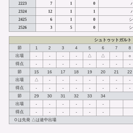
2223
7
1
0
2324
12
1
1
2425
6
1
0
シ
2526
3
5
0
シ
シュトゥットガルト
節
1
2
3
4
5
6
7
8
△
△
出場
-
-
-
-
-
○
得点
-
-
-
-
-
-
-
-
節
15
16
17
18
19
20
21
22
△
出場
-
-
-
-
-
-
-
得点
-
-
-
-
-
-
-
-
節
29
30
31
32
33
34
出場
-
-
-
-
-
-
得点
-
-
-
-
-
-
Ｏは先発 △は途中出場