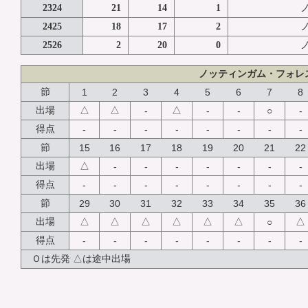
2324
21
14
1
2425
18
17
2
2526
2
20
0
ノッティンガム・フォレ
節
1
2
3
4
5
6
7
8
△
△
△
出場
-
-
-
○
-
得点
-
-
-
-
-
-
-
-
節
15
16
17
18
19
20
21
22
△
出場
-
-
-
-
-
-
-
得点
-
-
-
-
-
-
-
-
節
29
30
31
32
33
34
35
36
△
△
△
△
△
△
△
出場
○
得点
-
-
-
-
-
-
-
-
Ｏは先発 △は途中出場