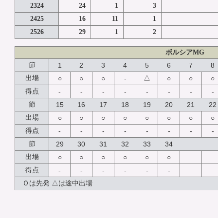
2324
24
1
3
2425
16
11
1
2526
29
1
2
ボルシアMG
節
1
2
3
4
5
6
7
8
△
出場
○
○
○
-
○
○
○
得点
-
-
-
-
-
-
-
-
節
15
16
17
18
19
20
21
22
出場
○
○
○
○
○
○
○
○
得点
-
-
-
-
-
-
-
-
節
29
30
31
32
33
34
出場
○
○
○
○
○
○
得点
-
-
-
-
-
-
Ｏは先発 △は途中出場