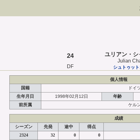
ユリアン・シ
24
Julian Ch
DF
シュトゥット
個人情報
国籍
ドイ
1998年02月12日
生年月日
年齢
前所属
ケル
成績
シーズン
先発
途中
得点
2324
32
0
0