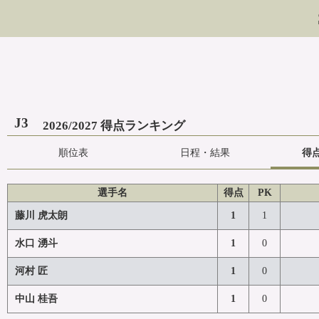
J3
2026/2027 得点ランキング
順位表
日程・結果
得
選手名
得点
PK
藤川 虎太朗
1
1
水口 湧斗
1
0
河村 匠
1
0
中山 桂吾
1
0