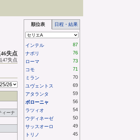
順位表
日程・結果
87
インテル
76
点46失点
ナポリ
得点47失点
73
ローマ
71
コモ
70
ミラン
69
ユヴェントス
59
アタランタ
56
ボローニャ
54
ラツィオ
ティーナ
50
ウディネーゼ
49
サッスオーロ
45
トリノ