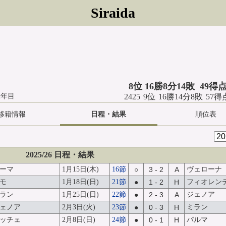
Siraida
8位 16勝8分14敗 49得
2年目
2425 9位 16勝14分8敗 57
移籍情報
日程・結果
順位表
2025/26 日程・結果
ーマ
1月15日(木)
16節
○
3 - 2
A
ヴェローナ
モ
1月18日(日)
21節
●
1 - 2
H
フィオレン
ラン
1月25日(日)
22節
●
2 - 3
A
ジェノア
ェノア
2月3日(火)
23節
●
0 - 3
H
ミラン
ッチェ
2月8日(日)
24節
●
0 - 1
H
パルマ