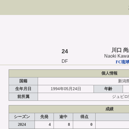
川口 
24
Naoki Kawa
DF
FC琉
個人情報
国籍
新潟
1994年05月24日
生年月日
年齢
前所属
ジュビロ
成績
シーズン
先発
途中
得点
2024
4
8
0