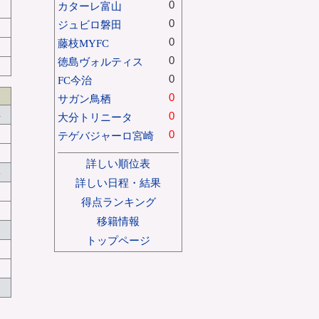
0
カターレ富山
0
ジュビロ磐田
0
藤枝MYFC
0
徳島ヴォルティス
0
FC今治
0
サガン鳥栖
4
0
大分トリニータ
0
テゲバジャーロ宮崎
詳しい順位表
8
詳しい日程・結果
得点ランキング
移籍情報
トップページ