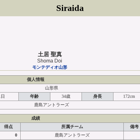
Siraida
土居 聖真
Shoma Doi
モンテディオ山形
個人情報
山形県
1日
年齢
34歳
身長
172cm
鹿島アントラーズ
成績
得点
所属チーム
備考
0
鹿島アントラーズ