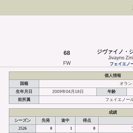
ジヴァイノ・
68
Jivayno Zin
FW
フェイエノ
個人情報
国籍
オラン
2009年04月18日
生年月日
年齢
前所属
フェイエノー
成績
シーズン
先発
途中
得点
2526
0
1
0