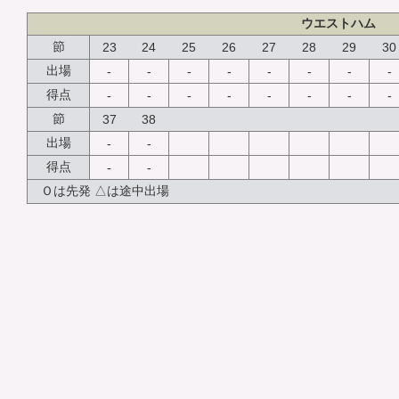
ウエストハム
節
23
24
25
26
27
28
29
30
出場
-
-
-
-
-
-
-
-
得点
-
-
-
-
-
-
-
-
節
37
38
出場
-
-
得点
-
-
Ｏは先発 △は途中出場