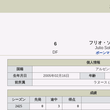
フリオ・
6
Julio So
DF
ボーンマ
個人情報
国籍
アルゼン
2005年02月16日
生年月日
年齢
前所属
ラヌース
成績
シーズン
先発
途中
得点
2425
0
3
0