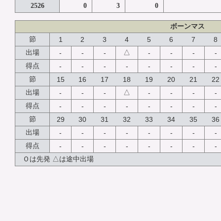
2526
0
3
0
ボーンマス
節
1
2
3
4
5
6
7
8
△
出場
-
-
-
-
-
-
-
得点
-
-
-
-
-
-
-
-
節
15
16
17
18
19
20
21
22
△
出場
-
-
-
-
-
-
-
得点
-
-
-
-
-
-
-
-
節
29
30
31
32
33
34
35
36
出場
-
-
-
-
-
-
-
-
得点
-
-
-
-
-
-
-
-
Ｏは先発 △は途中出場