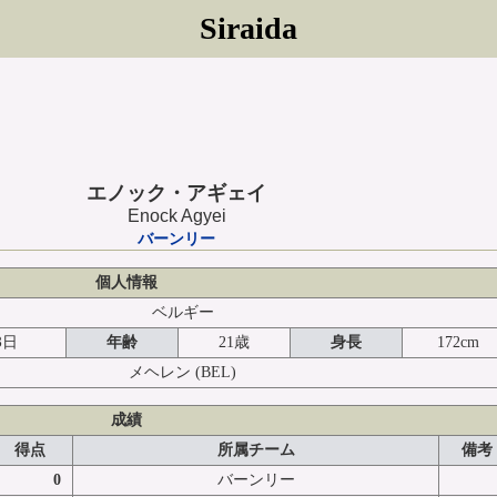
Siraida
エノック・アギェイ
Enock Agyei
バーンリー
個人情報
ベルギー
3日
年齢
21歳
身長
172cm
メヘレン
(BEL)
成績
得点
所属チーム
備考
0
バーンリー