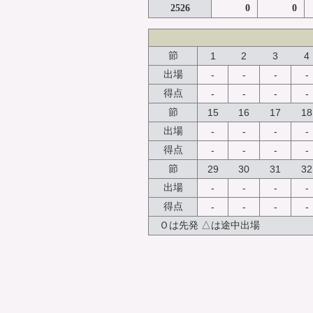
2526
0
0
節
1
2
3
4
出場
-
-
-
-
得点
-
-
-
-
節
15
16
17
18
出場
-
-
-
-
得点
-
-
-
-
節
29
30
31
32
出場
-
-
-
-
得点
-
-
-
-
Ｏは先発 △は途中出場