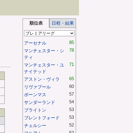
順位表
日程・結果
85
アーセナル
78
マンチェスター・シ
ティ
71
マンチェスター・ユ
ナイテッド
65
アストン・ヴィラ
60
リヴァプール
57
ボーンマス
54
サンダーランド
53
ブライトン
53
ブレントフォード
52
チェルシー
52