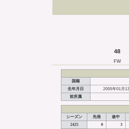
48
FW
国籍
2005年01月1
生年月日
前所属
シーズン
先発
途中
2425
0
3