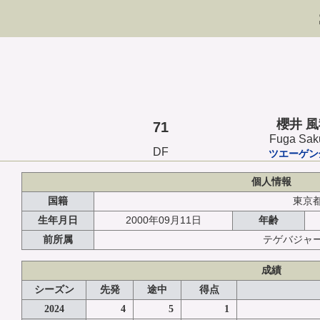
櫻井 
71
Fuga Sak
DF
ツエーゲン
個人情報
国籍
東京
2000年09月11日
生年月日
年齢
前所属
テゲバジャ
成績
シーズン
先発
途中
得点
2024
4
5
1