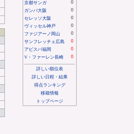
0
京都サンガ
0
ガンバ大阪
0
セレッソ大阪
0
ヴィッセル神戸
0
ファジアーノ岡山
4
0
サンフレッチェ広島
0
アビスパ福岡
0
V・ファーレン長崎
8
詳しい順位表
詳しい日程・結果
得点ランキング
移籍情報
トップページ