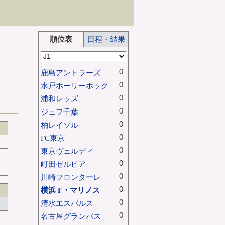
順位表
日程・結果
0
鹿島アントラーズ
0
水戸ホーリーホック
0
浦和レッズ
0
ジェフ千葉
0
柏レイソル
0
FC東京
0
東京ヴェルディ
0
町田ゼルビア
0
川崎フロンターレ
0
横浜 F・マリノス
0
清水エスパルス
0
名古屋グランパス