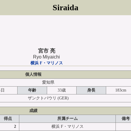
Siraida
宮市 亮
Ryo Miyaichi
横浜 F・マリノス
個人情報
愛知県
4日
年齢
33歳
身長
183cm
ザンクトパウリ
(GER)
成績
得点
所属チーム
備考
2
横浜 F・マリノス