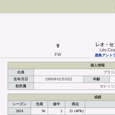
レオ・セ
9
Léo Cea
FW
鹿島アント
個人情報
出身
ブラジ
1995年02月03日
生年月日
年齢
前所属
セレッソ
成績
シーズン
先発
途中
得点
2024
36
2
21
(4PK)