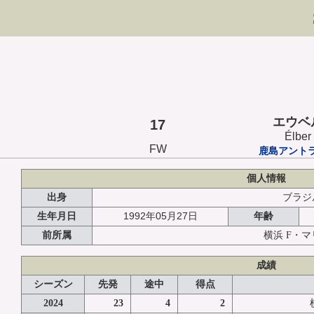
エウベ
17
Élber
FW
鹿島アント
個人情報
出身
ブラジ
1992年05月27日
生年月日
年齢
前所属
横浜 F・
成績
シーズン
先発
途中
得点
2024
23
4
2