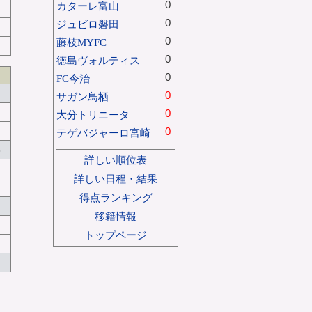
0
カターレ富山
0
ジュビロ磐田
0
藤枝MYFC
0
徳島ヴォルティス
0
FC今治
4
0
サガン鳥栖
0
大分トリニータ
0
テゲバジャーロ宮崎
8
詳しい順位表
詳しい日程・結果
得点ランキング
移籍情報
トップページ