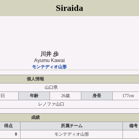
Siraida
川井 歩
Ayumu Kawai
モンテディオ山形
個人情報
山口県
2日
年齢
26歳
身長
177cm
レノファ山口
成績
得点
所属チーム
備考
0
モンテディオ山形