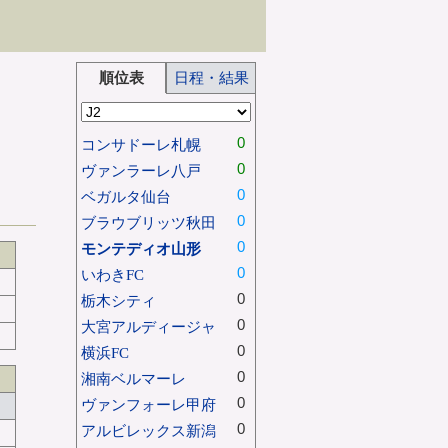
順位表
日程・結果
0
コンサドーレ札幌
0
ヴァンラーレ八戸
0
ベガルタ仙台
0
ブラウブリッツ秋田
0
モンテディオ山形
0
いわきFC
0
栃木シティ
0
大宮アルディージャ
0
横浜FC
0
湘南ベルマーレ
0
ヴァンフォーレ甲府
0
アルビレックス新潟