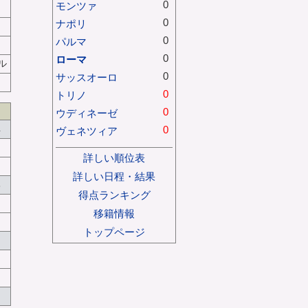
0
モンツァ
0
ナポリ
0
パルマ
0
ローマ
ル
0
サッスオーロ
0
トリノ
0
ウディネーゼ
4
0
ヴェネツィア
詳しい順位表
詳しい日程・結果
8
得点ランキング
移籍情報
トップページ