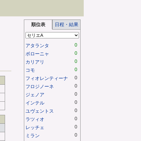
順位表
日程・結果
0
アタランタ
0
ボローニャ
0
カリアリ
0
コモ
0
フィオレンティーナ
0
フロジノーネ
0
ジェノア
0
インテル
0
ユヴェントス
0
ラツィオ
0
レッチェ
0
ミラン